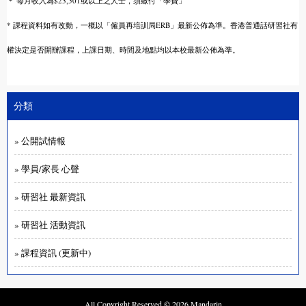
＊ 每月收入為$23,501或以上之人士，須繳付「學費」
* 課程資料如有改動，一概以「僱員再培訓局ERB」最新公佈為準。香港普通話研
習
社有
權決定是否開辦課程，上課日期、時間及地點均以本校最新公佈為準。
分類
» 公開試情報
» 學員/家長 心聲
» 研習社 最新資訊
» 研習社 活動資訊
» 課程資訊 (更新中)
All Copyright Reserved © 2026 Mandarin