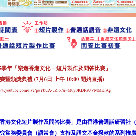
4/25學年「樂遊香港文化 – 短片製作及問答比賽」
暨頒獎典禮 (7月6日 上午 10:00 開始直播)
/www.youtube.com/live/goYbUA-uZio?si=M0y0KDRsUVMMKiAg
香港文化短片製作及問答比賽」是由香港普通話研習社
究常務委員會（語常會）支持及語文基金撥款的系列推