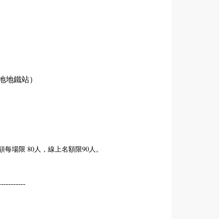
麻地地鐵站）
名額每場限 80人，線上名額限90人。
-----------