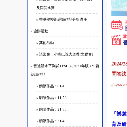
及問答比賽
» 香港學校朗誦節作品分析講座
» 協辦活動
» 其他活動
» 語常會：小嘴巴說大道理(文聯會)
202
» 普通話水平測試 ( PSC ) ( 2021年版 ) 50篇
問答決賽
朗讀作品
https:/
» 朗讀作品：01-10
» 朗讀作品：11-20
» 朗讀作品：21-30
「樂遊
» 朗讀作品：31-40
育及研