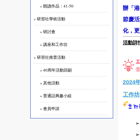
» 朗讀作品：41-50
辦「港
節慶活
» 研習社學術活動
化，更
» 研討會
活動詳
» 講座和工作坊
» 研習社推普活動
» 40周年活動回顧
2024
» 其他活動
工作坊
» 普通話興趣小組
» 會員申請