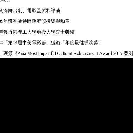
地資深舞台劇、電影監製和導演
006年獲香港特區政府頒授榮譽勳章
012年獲香港理工大學頒授大學院士榮銜
18年「第14屆中美電影節」獲頒「年度最佳導演奬」
年獲頒《Asia Most Impactful Cultural Achievement Awar