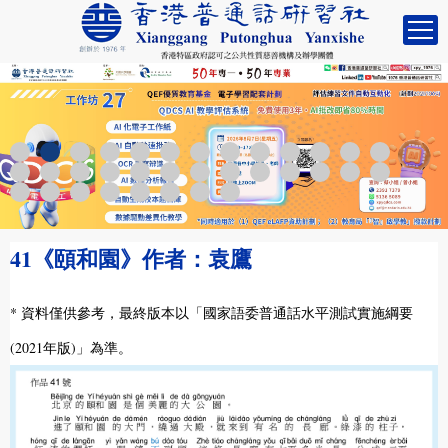
41《頤和園》作者：袁鷹
* 資料僅供參考，最終版本以「國家語委普通話水平測試實施綱要
(2021年版)」為準。