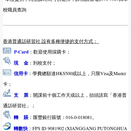
校職員查詢
便捷的支付方式：
香港普通話研習社 設有多種
P-Card
：歡迎使用採購卡；
現 金
：到校支付；
信用卡
：學費總額達HK$500或以上，只限Visa及Master
卡；
支 票
：開課前十個工作天或以上，抬頭請寫「香港普
通話研習社」；
轉 賬
：匯豐銀行賬號：016-0-018081。
轉數快
：FPS ID 9081902 (XIANGGANG PUTONGHUA